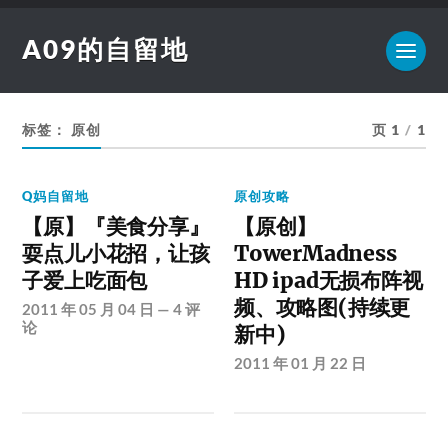
A09的自留地
标签：
原创
页 1
/
1
Q妈自留地
原创攻略
【原】『美食分享』
【原创】
耍点儿小花招，让孩
TowerMadness
子爱上吃面包
HD ipad无损布阵视
频、攻略图(持续更
2011 年 05 月 04 日
—
4 评
论
新中)
2011 年 01 月 22 日