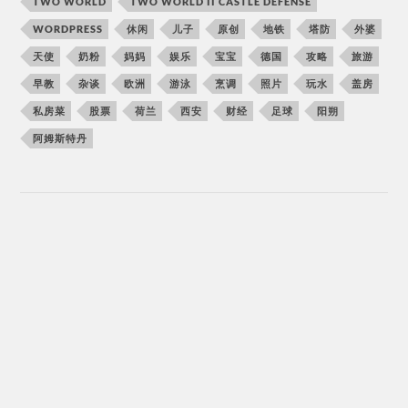
TWO WORLD
TWO WORLD II CASTLE DEFENSE
WORDPRESS
休闲
儿子
原创
地铁
塔防
外婆
天使
奶粉
妈妈
娱乐
宝宝
德国
攻略
旅游
早教
杂谈
欧洲
游泳
烹调
照片
玩水
盖房
私房菜
股票
荷兰
西安
财经
足球
阳朔
阿姆斯特丹