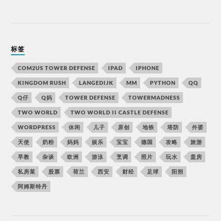
标签
COM2US TOWER DEFENSE
IPAD
IPHONE
KINGDOM RUSH
LANGEDIJK
MM
PYTHON
QQ
Q仔
Q妈
TOWER DEFENSE
TOWERMADNESS
TWO WORLD
TWO WORLD II CASTLE DEFENSE
WORDPRESS
休闲
儿子
原创
地铁
塔防
外婆
天使
奶粉
妈妈
娱乐
宝宝
德国
攻略
旅游
早教
杂谈
欧洲
游泳
烹调
照片
玩水
盖房
私房菜
股票
荷兰
西安
财经
足球
阳朔
阿姆斯特丹