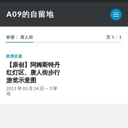
A09的自留地
标签：
唐人街
页 1
/
1
欧洲足迹
【原创】阿姆斯特丹
红灯区、唐人街步行
游览示意图
2011 年 03 月 24 日
—
3 评
论