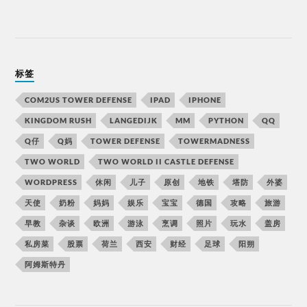
标签
COM2US TOWER DEFENSE
IPAD
IPHONE
KINGDOM RUSH
LANGEDIJK
MM
PYTHON
QQ
Q仔
Q妈
TOWER DEFENSE
TOWERMADNESS
TWO WORLD
TWO WORLD II CASTLE DEFENSE
WORDPRESS
休闲
儿子
原创
地铁
塔防
外婆
天使
奶粉
妈妈
娱乐
宝宝
德国
攻略
旅游
早教
杂谈
欧洲
游泳
烹调
照片
玩水
盖房
私房菜
股票
荷兰
西安
财经
足球
阳朔
阿姆斯特丹