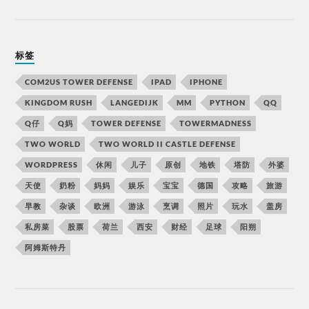
标签
COM2US TOWER DEFENSE
IPAD
IPHONE
KINGDOM RUSH
LANGEDIJK
MM
PYTHON
QQ
Q仔
Q妈
TOWER DEFENSE
TOWERMADNESS
TWO WORLD
TWO WORLD II CASTLE DEFENSE
WORDPRESS
休闲
儿子
原创
地铁
塔防
外婆
天使
奶粉
妈妈
娱乐
宝宝
德国
攻略
旅游
早教
杂谈
欧洲
游泳
烹调
照片
玩水
盖房
私房菜
股票
荷兰
西安
财经
足球
阳朔
阿姆斯特丹