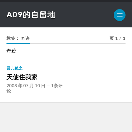
A09的自留地
标签：
奇迹
页 1
/
1
奇迹
吾儿勉之
天使住我家
2008 年 07 月 10 日
—
1条评
论