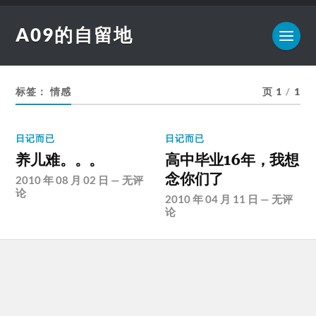
A09的自留地
标签：
情感
页 1
/
1
日记而已
日记而已
养儿难。。。
高中毕业16年，我想
念你们了
2010 年 08 月 02 日
—
无评
论
2010 年 04 月 11 日
—
无评
论