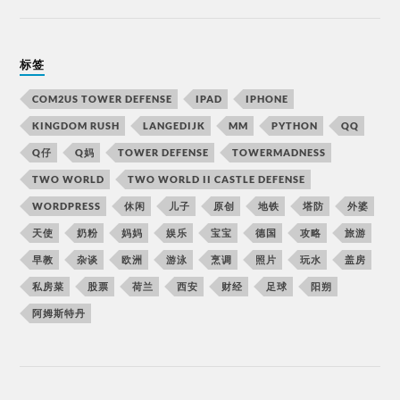
标签
COM2US TOWER DEFENSE
IPAD
IPHONE
KINGDOM RUSH
LANGEDIJK
MM
PYTHON
QQ
Q仔
Q妈
TOWER DEFENSE
TOWERMADNESS
TWO WORLD
TWO WORLD II CASTLE DEFENSE
WORDPRESS
休闲
儿子
原创
地铁
塔防
外婆
天使
奶粉
妈妈
娱乐
宝宝
德国
攻略
旅游
早教
杂谈
欧洲
游泳
烹调
照片
玩水
盖房
私房菜
股票
荷兰
西安
财经
足球
阳朔
阿姆斯特丹