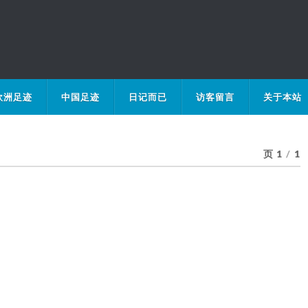
欧洲足迹
中国足迹
日记而已
访客留言
关于本站
页 1
/
1