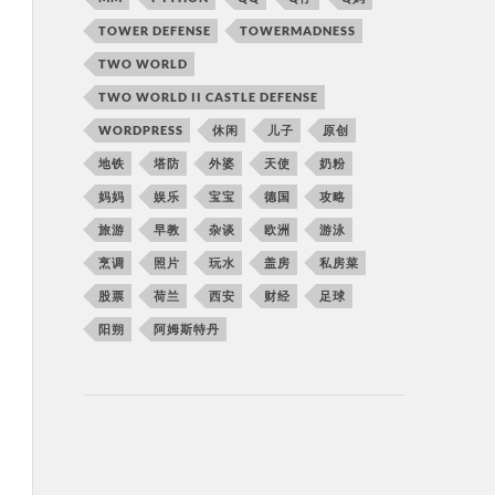
TOWER DEFENSE
TOWERMADNESS
TWO WORLD
TWO WORLD II CASTLE DEFENSE
WORDPRESS
休闲
儿子
原创
地铁
塔防
外婆
天使
奶粉
妈妈
娱乐
宝宝
德国
攻略
旅游
早教
杂谈
欧洲
游泳
烹调
照片
玩水
盖房
私房菜
股票
荷兰
西安
财经
足球
阳朔
阿姆斯特丹