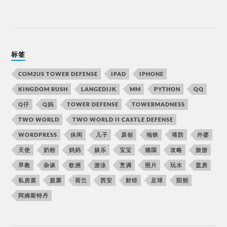
标签
COM2US TOWER DEFENSE
IPAD
IPHONE
KINGDOM RUSH
LANGEDIJK
MM
PYTHON
QQ
Q仔
Q妈
TOWER DEFENSE
TOWERMADNESS
TWO WORLD
TWO WORLD II CASTLE DEFENSE
WORDPRESS
休闲
儿子
原创
地铁
塔防
外婆
天使
奶粉
妈妈
娱乐
宝宝
德国
攻略
旅游
早教
杂谈
欧洲
游泳
烹调
照片
玩水
盖房
私房菜
股票
荷兰
西安
财经
足球
阳朔
阿姆斯特丹