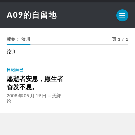
A09的自留地
标签：
汶川
页 1
/
1
汶川
日记而已
愿逝者安息，愿生者
奋发不息。
2008 年 05 月 19 日
—
无评
论