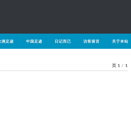
欧洲足迹
中国足迹
日记而已
访客留言
关于本站
页 1
/
1