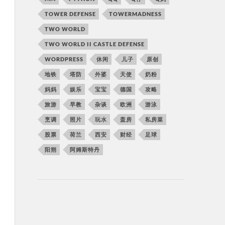
TOWER DEFENSE
TOWERMADNESS
TWO WORLD
TWO WORLD II CASTLE DEFENSE
WORDPRESS
休闲
儿子
原创
地铁
塔防
外婆
天使
奶粉
妈妈
娱乐
宝宝
德国
攻略
旅游
早教
杂谈
欧洲
游泳
烹调
照片
玩水
盖房
私房菜
股票
荷兰
西安
财经
足球
阳朔
阿姆斯特丹