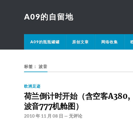
A09的自留地
A09的瓶瓶罐罐
原创文章
网络收集
标签：
波音
欧洲足迹
荷兰倒计时开始（含空客A380,
波音777机舱图）
2010 年 11 月 08 日
—
无评论