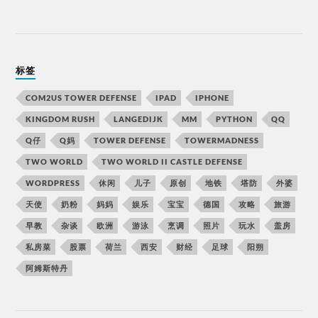
标签
COM2US TOWER DEFENSE
IPAD
IPHONE
KINGDOM RUSH
LANGEDIJK
MM
PYTHON
QQ
Q仔
Q妈
TOWER DEFENSE
TOWERMADNESS
TWO WORLD
TWO WORLD II CASTLE DEFENSE
WORDPRESS
休闲
儿子
原创
地铁
塔防
外婆
天使
奶粉
妈妈
娱乐
宝宝
德国
攻略
旅游
早教
杂谈
欧洲
游泳
烹调
照片
玩水
盖房
私房菜
股票
荷兰
西安
财经
足球
阳朔
阿姆斯特丹