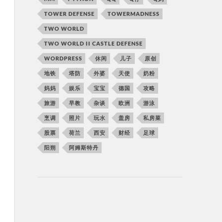
TOWER DEFENSE
TOWERMADNESS
TWO WORLD
TWO WORLD II CASTLE DEFENSE
WORDPRESS
休闲
儿子
原创
地铁
塔防
外婆
天使
奶粉
妈妈
娱乐
宝宝
德国
攻略
旅游
早教
杂谈
欧洲
游泳
烹调
照片
玩水
盖房
私房菜
股票
荷兰
西安
财经
足球
阳朔
阿姆斯特丹