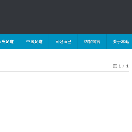
欧洲足迹
中国足迹
日记而已
访客留言
关于本站
页 1
/
1