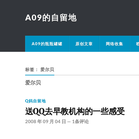
A09的自留地
A09的瓶瓶罐罐
原创文章
网络收集
标签：
爱尔贝
爱尔贝
Q妈自留地
送QQ去早教机构的一些感受
2008 年 09 月 04 日
—
1条评论