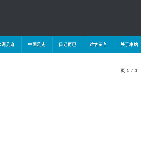
欧洲足迹
中国足迹
日记而已
访客留言
关于本站
页 1
/
1