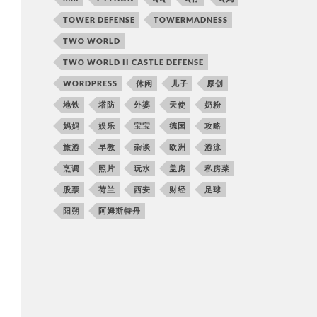
TOWER DEFENSE
TOWERMADNESS
TWO WORLD
TWO WORLD II CASTLE DEFENSE
WORDPRESS
休闲
儿子
原创
地铁
塔防
外婆
天使
奶粉
妈妈
娱乐
宝宝
德国
攻略
旅游
早教
杂谈
欧洲
游泳
烹调
照片
玩水
盖房
私房菜
股票
荷兰
西安
财经
足球
阳朔
阿姆斯特丹