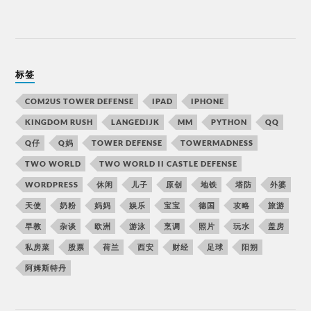
标签
COM2US TOWER DEFENSE
IPAD
IPHONE
KINGDOM RUSH
LANGEDIJK
MM
PYTHON
QQ
Q仔
Q妈
TOWER DEFENSE
TOWERMADNESS
TWO WORLD
TWO WORLD II CASTLE DEFENSE
WORDPRESS
休闲
儿子
原创
地铁
塔防
外婆
天使
奶粉
妈妈
娱乐
宝宝
德国
攻略
旅游
早教
杂谈
欧洲
游泳
烹调
照片
玩水
盖房
私房菜
股票
荷兰
西安
财经
足球
阳朔
阿姆斯特丹