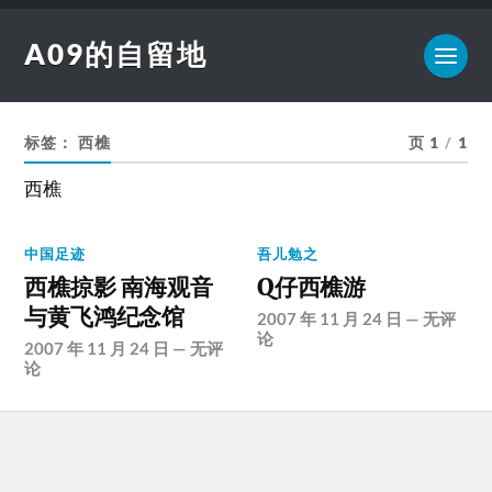
A09的自留地
标签：
西樵
页 1
/
1
西樵
中国足迹
吾儿勉之
西樵掠影 南海观音
Q仔西樵游
与黄飞鸿纪念馆
2007 年 11 月 24 日
—
无评
论
2007 年 11 月 24 日
—
无评
论