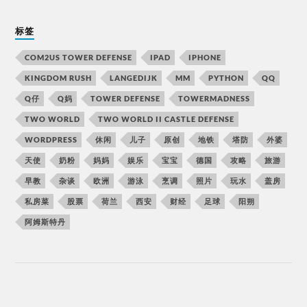
标签
COM2US TOWER DEFENSE
IPAD
IPHONE
KINGDOM RUSH
LANGEDIJK
MM
PYTHON
QQ
Q仔
Q妈
TOWER DEFENSE
TOWERMADNESS
TWO WORLD
TWO WORLD II CASTLE DEFENSE
WORDPRESS
休闲
儿子
原创
地铁
塔防
外婆
天使
奶粉
妈妈
娱乐
宝宝
德国
攻略
旅游
早教
杂谈
欧洲
游泳
烹调
照片
玩水
盖房
私房菜
股票
荷兰
西安
财经
足球
阳朔
阿姆斯特丹