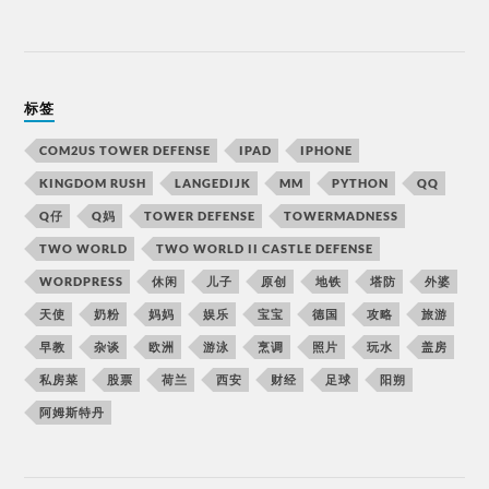
标签
COM2US TOWER DEFENSE
IPAD
IPHONE
KINGDOM RUSH
LANGEDIJK
MM
PYTHON
QQ
Q仔
Q妈
TOWER DEFENSE
TOWERMADNESS
TWO WORLD
TWO WORLD II CASTLE DEFENSE
WORDPRESS
休闲
儿子
原创
地铁
塔防
外婆
天使
奶粉
妈妈
娱乐
宝宝
德国
攻略
旅游
早教
杂谈
欧洲
游泳
烹调
照片
玩水
盖房
私房菜
股票
荷兰
西安
财经
足球
阳朔
阿姆斯特丹