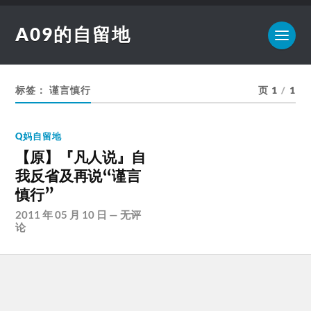
A09的自留地
标签：
谨言慎行
页 1
/
1
Q妈自留地
【原】『凡人说』自
我反省及再说“谨言
慎行”
2011 年 05 月 10 日
—
无评
论