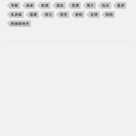
早教
杂谈
欧洲
游泳
烹调
照片
玩水
盖房
私房菜
股票
荷兰
西安
财经
足球
阳朔
阿姆斯特丹