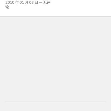
2010 年 01 月 03 日
—
无评
论