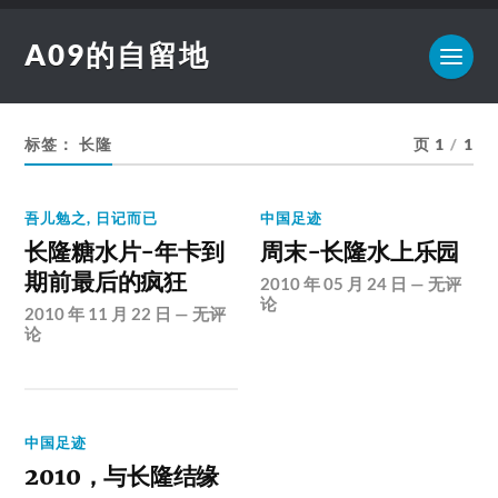
A09的自留地
标签：
长隆
页 1
/
1
吾儿勉之
,
日记而已
中国足迹
长隆糖水片-年卡到
周末-长隆水上乐园
期前最后的疯狂
2010 年 05 月 24 日
—
无评
论
2010 年 11 月 22 日
—
无评
论
中国足迹
2010，与长隆结缘