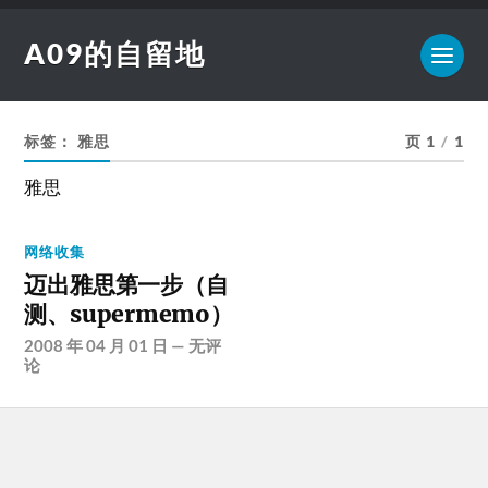
A09的自留地
标签：
雅思
页 1
/
1
雅思
网络收集
迈出雅思第一步（自
测、supermemo）
2008 年 04 月 01 日
—
无评
论