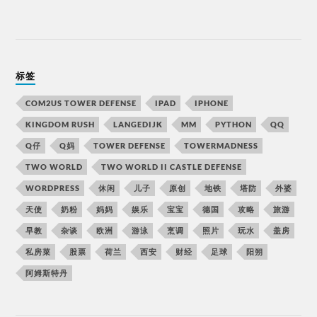
标签
COM2US TOWER DEFENSE
IPAD
IPHONE
KINGDOM RUSH
LANGEDIJK
MM
PYTHON
QQ
Q仔
Q妈
TOWER DEFENSE
TOWERMADNESS
TWO WORLD
TWO WORLD II CASTLE DEFENSE
WORDPRESS
休闲
儿子
原创
地铁
塔防
外婆
天使
奶粉
妈妈
娱乐
宝宝
德国
攻略
旅游
早教
杂谈
欧洲
游泳
烹调
照片
玩水
盖房
私房菜
股票
荷兰
西安
财经
足球
阳朔
阿姆斯特丹