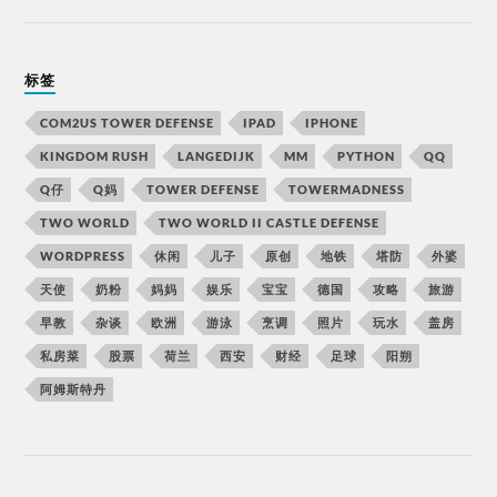
标签
COM2US TOWER DEFENSE
IPAD
IPHONE
KINGDOM RUSH
LANGEDIJK
MM
PYTHON
QQ
Q仔
Q妈
TOWER DEFENSE
TOWERMADNESS
TWO WORLD
TWO WORLD II CASTLE DEFENSE
WORDPRESS
休闲
儿子
原创
地铁
塔防
外婆
天使
奶粉
妈妈
娱乐
宝宝
德国
攻略
旅游
早教
杂谈
欧洲
游泳
烹调
照片
玩水
盖房
私房菜
股票
荷兰
西安
财经
足球
阳朔
阿姆斯特丹