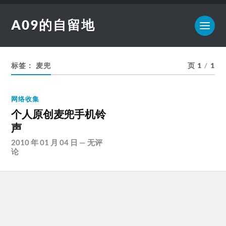
A09的自留地
标签：
麦兜
页 1
/
1
网络收集
个人原创麦兜手机铃
声
2010 年 01 月 04 日
—
无评
论