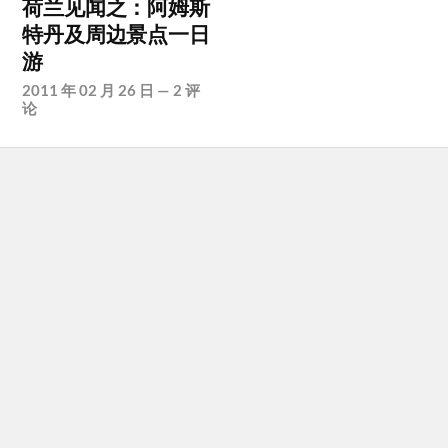
荷兰见闻之：阿姆斯
特丹及周边景点一日
游
2011 年 02 月 26 日
—
2 评
论