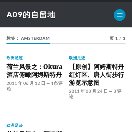
A09的自留地
标签：
AMSTERDAM
页 1
/
1
欧洲足迹
欧洲足迹
荷兰风景之：Okura
【原创】阿姆斯特丹
酒店俯瞰阿姆斯特丹
红灯区、唐人街步行
游览示意图
2011 年 06 月 12 日
—
1条评
论
2011 年 03 月 24 日
—
3 评
论
欧洲足迹