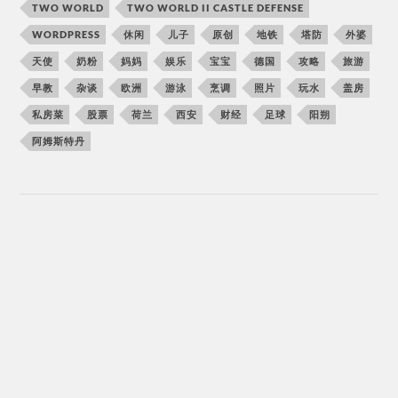
TWO WORLD
TWO WORLD II CASTLE DEFENSE
WORDPRESS
休闲
儿子
原创
地铁
塔防
外婆
天使
奶粉
妈妈
娱乐
宝宝
德国
攻略
旅游
早教
杂谈
欧洲
游泳
烹调
照片
玩水
盖房
私房菜
股票
荷兰
西安
财经
足球
阳朔
阿姆斯特丹