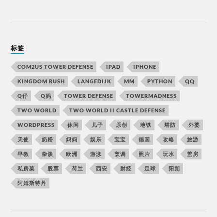
标签
COM2US TOWER DEFENSE
IPAD
IPHONE
KINGDOM RUSH
LANGEDIJK
MM
PYTHON
QQ
Q仔
Q妈
TOWER DEFENSE
TOWERMADNESS
TWO WORLD
TWO WORLD II CASTLE DEFENSE
WORDPRESS
休闲
儿子
原创
地铁
塔防
外婆
天使
奶粉
妈妈
娱乐
宝宝
德国
攻略
旅游
早教
杂谈
欧洲
游泳
烹调
照片
玩水
盖房
私房菜
股票
荷兰
西安
财经
足球
阳朔
阿姆斯特丹