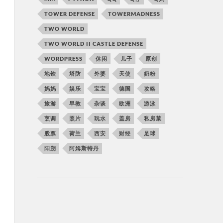
TOWER DEFENSE
TOWERMADNESS
TWO WORLD
TWO WORLD II CASTLE DEFENSE
WORDPRESS
休闲
儿子
原创
地铁
塔防
外婆
天使
奶粉
妈妈
娱乐
宝宝
德国
攻略
旅游
早教
杂谈
欧洲
游泳
烹调
照片
玩水
盖房
私房菜
股票
荷兰
西安
财经
足球
阳朔
阿姆斯特丹