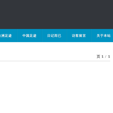
欧洲足迹
中国足迹
日记而已
访客留言
关于本站
页 1
/
1