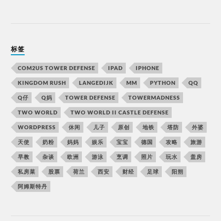
标签
COM2US TOWER DEFENSE
IPAD
IPHONE
KINGDOM RUSH
LANGEDIJK
MM
PYTHON
QQ
Q仔
Q妈
TOWER DEFENSE
TOWERMADNESS
TWO WORLD
TWO WORLD II CASTLE DEFENSE
WORDPRESS
休闲
儿子
原创
地铁
塔防
外婆
天使
奶粉
妈妈
娱乐
宝宝
德国
攻略
旅游
早教
杂谈
欧洲
游泳
烹调
照片
玩水
盖房
私房菜
股票
荷兰
西安
财经
足球
阳朔
阿姆斯特丹