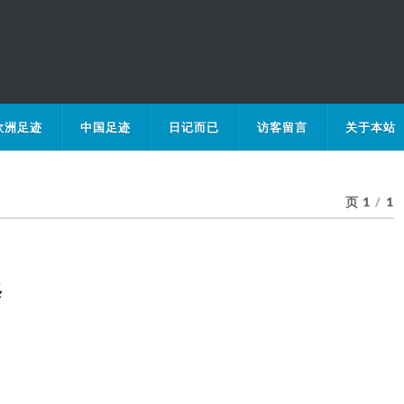
欧洲足迹
中国足迹
日记而已
访客留言
关于本站
页 1
/
1
修