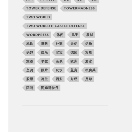
TOWER DEFENSE
TOWERMADNESS
TWO WORLD
TWO WORLD II CASTLE DEFENSE
WORDPRESS
休闲
儿子
原创
地铁
塔防
外婆
天使
奶粉
妈妈
娱乐
宝宝
德国
攻略
旅游
早教
杂谈
欧洲
游泳
烹调
照片
玩水
盖房
私房菜
股票
荷兰
西安
财经
足球
阳朔
阿姆斯特丹