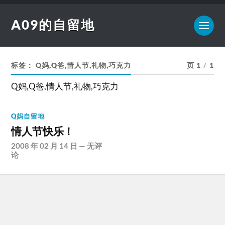
A09的自留地
标签：
Q妈,Q爸,情人节,礼物,巧克力
页 1
/
1
Q妈,Q爸,情人节,礼物,巧克力
Q妈自留地
情人节快乐！
2008 年 02 月 14 日
—
无评
论