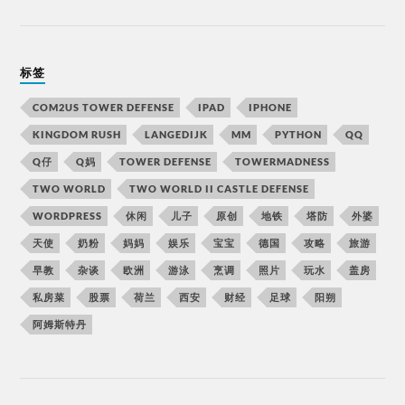
标签
COM2US TOWER DEFENSE
IPAD
IPHONE
KINGDOM RUSH
LANGEDIJK
MM
PYTHON
QQ
Q仔
Q妈
TOWER DEFENSE
TOWERMADNESS
TWO WORLD
TWO WORLD II CASTLE DEFENSE
WORDPRESS
休闲
儿子
原创
地铁
塔防
外婆
天使
奶粉
妈妈
娱乐
宝宝
德国
攻略
旅游
早教
杂谈
欧洲
游泳
烹调
照片
玩水
盖房
私房菜
股票
荷兰
西安
财经
足球
阳朔
阿姆斯特丹