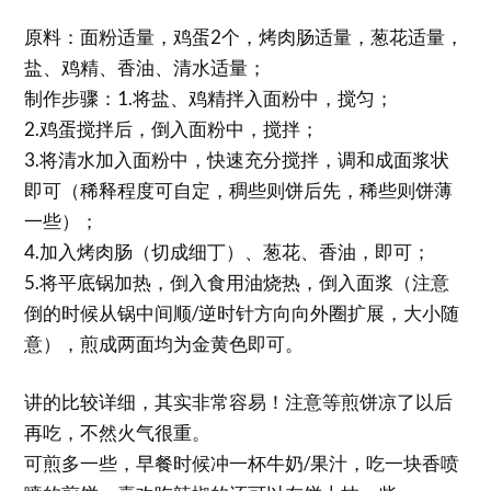
原料：面粉适量，鸡蛋2个，烤肉肠适量，葱花适量，
盐、鸡精、香油、清水适量；
制作步骤：1.将盐、鸡精拌入面粉中，搅匀；
2.鸡蛋搅拌后，倒入面粉中，搅拌；
3.将清水加入面粉中，快速充分搅拌，调和成面浆状
即可（稀释程度可自定，稠些则饼后先，稀些则饼薄
一些）；
4.加入烤肉肠（切成细丁）、葱花、香油，即可；
5.将平底锅加热，倒入食用油烧热，倒入面浆（注意
倒的时候从锅中间顺/逆时针方向向外圈扩展，大小随
意），煎成两面均为金黄色即可。
讲的比较详细，其实非常容易！注意等煎饼凉了以后
再吃，不然火气很重。
可煎多一些，早餐时候冲一杯牛奶/果汁，吃一块香喷