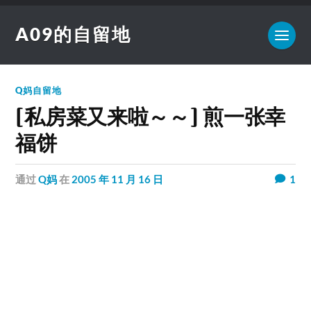
A09的自留地
Q妈自留地
[私房菜又来啦～～] 煎一张幸
福饼
通过
Q妈
在
2005 年 11 月 16 日
1