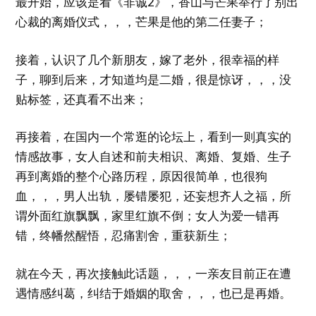
最开始，应该是看《非诚2》，香山与芒果举行了别出
心裁的离婚仪式，，，芒果是他的第二任妻子；
接着，认识了几个新朋友，嫁了老外，很幸福的样
子，聊到后来，才知道均是二婚，很是惊讶，，，没
贴标签，还真看不出来；
再接着，在国内一个常逛的论坛上，看到一则真实的
情感故事，女人自述和前夫相识、离婚、复婚、生子
再到离婚的整个心路历程，原因很简单，也很狗
血，，，男人出轨，屡错屡犯，还妄想齐人之福，所
谓外面红旗飘飘，家里红旗不倒；女人为爱一错再
错，终幡然醒悟，忍痛割舍，重获新生；
就在今天，再次接触此话题，，，一亲友目前正在遭
遇情感纠葛，纠结于婚姻的取舍，，，也已是再婚。