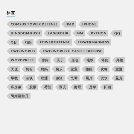
标签
COM2US TOWER DEFENSE
IPAD
IPHONE
KINGDOM RUSH
LANGEDIJK
MM
PYTHON
QQ
Q仔
Q妈
TOWER DEFENSE
TOWERMADNESS
TWO WORLD
TWO WORLD II CASTLE DEFENSE
WORDPRESS
休闲
儿子
原创
地铁
塔防
外婆
天使
奶粉
妈妈
娱乐
宝宝
德国
攻略
旅游
早教
杂谈
欧洲
游泳
烹调
照片
玩水
盖房
私房菜
股票
荷兰
西安
财经
足球
阳朔
阿姆斯特丹