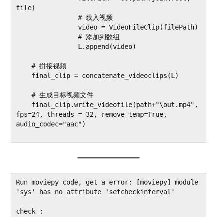
file)

                # 载入视频

                video = VideoFileClip(filePath)

                # 添加到数组

                L.append(video)

    # 拼接视频

    final_clip = concatenate_videoclips(L)

    # 生成目标视频文件

    final_clip.write_videofile(path+"\out.mp4", 
fps=24, threads = 32, remove_temp=True, 
audio_codec="aac")

Run moviepy code, get a error: [moviepy] module 
'sys' has no attribute 'setcheckinterval'

check : 