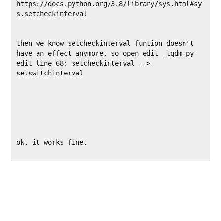
https://docs.python.org/3.8/library/sys.html#sy
then we know setcheckinterval funtion doesn't 
have an effect anymore, so open edit _tqdm.py

edit line 68: setcheckinterval --> 
setswitchinterval

ok, it works fine.
