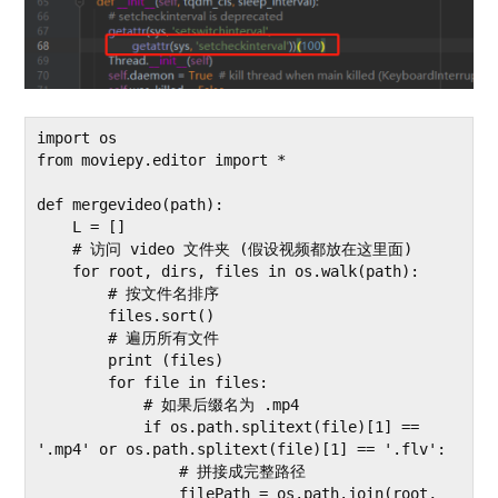
import os

from moviepy.editor import *

def mergevideo(path):

    L = []

    # 访问 video 文件夹 (假设视频都放在这里面)

    for root, dirs, files in os.walk(path):

        # 按文件名排序

        files.sort()

        # 遍历所有文件

        print (files)

        for file in files:

            # 如果后缀名为 .mp4

            if os.path.splitext(file)[1] == 
'.mp4' or os.path.splitext(file)[1] == '.flv':

                # 拼接成完整路径

                filePath = os.path.join(root, 