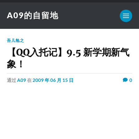
A09的自留地
吾儿勉之
【QQ入托记】9.5 新学期新气
象！
通过
A09
在
2009 年 06 月 15 日
0