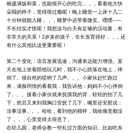
碗盛满饭和菜，也能很开心的吃完，，，看着他大快
朵颐的样子，觉得很过瘾呢！晚上睡觉一上床十几二
十分钟就能入睡，，，睡梦中还带着微笑。嘿嘿~~~
不长结实才怪呢！我想这与白天有足够的活动量，有
非常大的关系！2岁多的孩子，生长发育得好，，，还
有什么其他比这更重要呢！
第二个变化：语言发展迅速，沟通表达能力增强。某
天在地上坐着陪他玩儿时，我不小心跌落在地上，摔
倒了。很自然的哎哟了几声。。。小家伙赶忙跑过
来，满脸同情的看着我，我告诉他：妈妈不小心摔倒
了。。。接着小家伙就来抚摸我的背，轻轻的拍了几
下，然后又来到我胸口安抚了几下，嘴里还安慰说：
没事没事。。。哈哈，看到他的模样，我啥痛觉都没
了，，，心里觉得太得意了。
在幼儿园，老师会教一些礼仪方面的知识。比如吃东