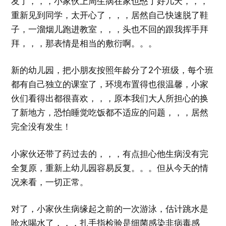
友了，，，小家伙上周生病在家也憋了好几天，，，
重新见到同学，太开心了，，，居然自己快速脱了鞋
子，一溜烟儿跑进教室，，，头也不回的跟我挥手拜
拜，，，那表情是相当的敷衍啊。。。
新的幼儿园，把小朋友按照年龄分了2个班级，每个班
都有自己独立的课室了，环境布置得也很温馨，小家
伙们看得出都很喜欢，，，原本我们大人所担心的换
了新地方，恐怕睡觉吃饭都不适应的问题，，，居然
完全没有发生！
小家伙还带了药过去的，，，有点担心他生病没有完
全复原，重新上幼儿园容易反复。。。但从今天的情
况来看，一切正常。
对了，小家伙生病缘起之前的一次游泳，估计跳水是
呛水喝水了，，，扎手指检验是细菌感染非病毒感