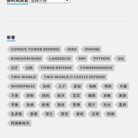
按时间浏览
标签
COM2US TOWER DEFENSE
IPAD
IPHONE
KINGDOM RUSH
LANGEDIJK
MM
PYTHON
QQ
Q仔
Q妈
TOWER DEFENSE
TOWERMADNESS
TWO WORLD
TWO WORLD II CASTLE DEFENSE
WORDPRESS
休闲
儿子
原创
地铁
塔防
外婆
天使
奶粉
妈妈
娱乐
宝宝
德国
攻略
旅游
早教
杂谈
欧洲
游泳
烹调
照片
玩水
盖房
私房菜
股票
荷兰
西安
财经
足球
阳朔
阿姆斯特丹