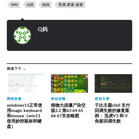
MM
Q妈
妈妈
烹调,家宴,做菜
Q妈
阅读下个 →
网络收集
原创攻略
原创文章
windows11正常使
植物大战僵尸杂交
子比主题zibll 支付
用magic keyboard
版2.2 第63 64 65
回调失败的修复案
和mouse（win11
66 67关攻略图
例： 迅虎V3 和 V
使用妙控鼠标和键
免签回调失败
盘）