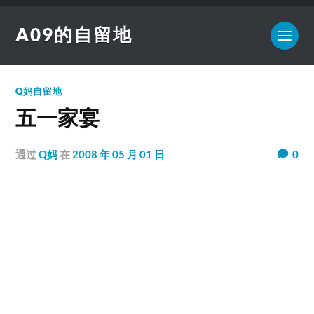
A09的自留地
Q妈自留地
五一家宴
通过
Q妈
在
2008 年 05 月 01 日
0