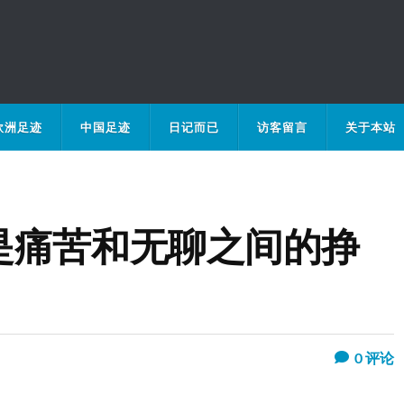
欧洲足迹
中国足迹
日记而已
访客留言
关于本站
是痛苦和无聊之间的挣
0
评论