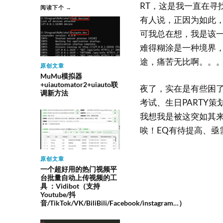
RT，这是我一直在寻
阅读下个 →
有人说，正因为如此
可我总在想，我是该
难得糊涂是一种境界
途，痛苦无比啊。。
原创文章
MuMu模拟器
+uiautomator2+uiauto联
夜了，实在是有些困
调新方法
考试、生日PARTY
我想我是被这突如其
唉！EQ有待提高、亟
原创文章
一个超好用的热门视频平
台批量自动上传视频的工
具 ：Vidibot（支持
Youtube/抖
音/TikTok/VK/BiliBili/Facebook/instagram…）