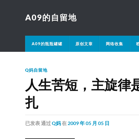
A09的自留地
A09的瓶瓶罐罐
原创文章
网络收集
Q妈自留地
人生苦短，主旋律
扎
已发表
通过
Q妈
在
2009 年 05 月 05 日