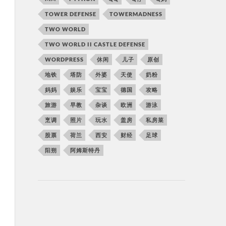
TOWER DEFENSE
TOWERMADNESS
TWO WORLD
TWO WORLD II CASTLE DEFENSE
WORDPRESS
休闲
儿子
原创
地铁
塔防
外婆
天使
奶粉
妈妈
娱乐
宝宝
德国
攻略
旅游
早教
杂谈
欧洲
游泳
烹调
照片
玩水
盖房
私房菜
股票
荷兰
西安
财经
足球
阳朔
阿姆斯特丹