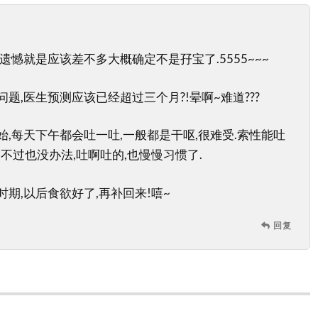
遗憾就是应该差不多大概确定不是孖宝了.5555~~~
题,医生预测应该已经超过三个月?!晕啊~难道???
,每天下午都会吐一吐,一般都是干呕,很难受.索性能吐
不过也没办法,吐啊吐的,也慢慢习惯了.
期,以后食欲好了,再补回来!嘻~
回复