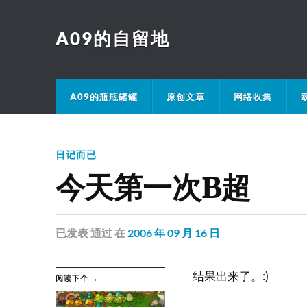
A09的自留地
A09的瓶瓶罐罐
原创文章
网络收集
日记而已
今天第一次B超
已发表
通过
在
2006 年 09 月 16 日
结果出来了。:)
阅读下个 →