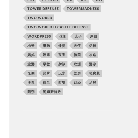
TOWER DEFENSE
TOWERMADNESS
TWO WORLD
TWO WORLD II CASTLE DEFENSE
WORDPRESS
休闲
儿子
原创
地铁
塔防
外婆
天使
奶粉
妈妈
娱乐
宝宝
德国
攻略
旅游
早教
杂谈
欧洲
游泳
烹调
照片
玩水
盖房
私房菜
股票
荷兰
西安
财经
足球
阳朔
阿姆斯特丹