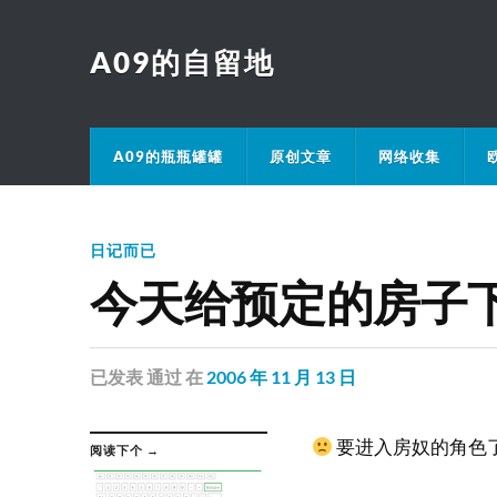
A09的自留地
A09的瓶瓶罐罐
原创文章
网络收集
日记而已
今天给预定的房子
已发表
通过
在
2006 年 11 月 13 日
要进入房奴的角色
阅读下个 →