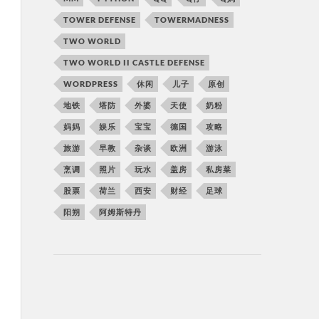
TOWER DEFENSE
TOWERMADNESS
TWO WORLD
TWO WORLD II CASTLE DEFENSE
WORDPRESS
休闲
儿子
原创
地铁
塔防
外婆
天使
奶粉
妈妈
娱乐
宝宝
德国
攻略
旅游
早教
杂谈
欧洲
游泳
烹调
照片
玩水
盖房
私房菜
股票
荷兰
西安
财经
足球
阳朔
阿姆斯特丹