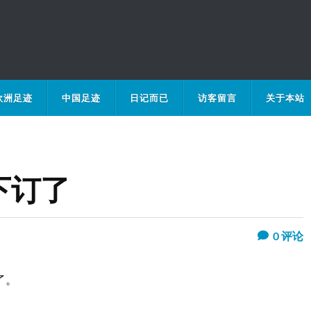
欧洲足迹
中国足迹
日记而已
访客留言
关于本站
下订了
0
评论
了。