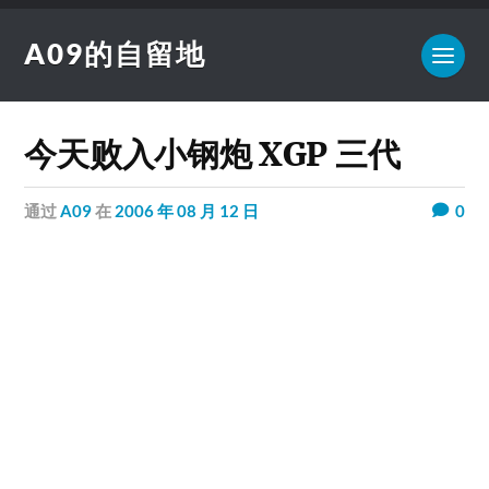
A09的自留地
今天败入小钢炮 XGP 三代
通过
A09
在
2006 年 08 月 12 日
0