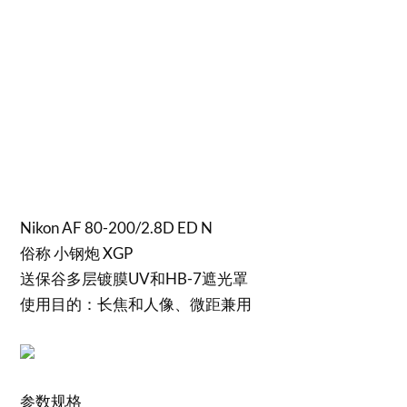
Nikon AF 80-200/2.8D ED N
俗称 小钢炮 XGP
送保谷多层镀膜UV和HB-7遮光罩
使用目的：长焦和人像、微距兼用
参数规格