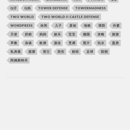
Q仔
Q妈
TOWER DEFENSE
TOWERMADNESS
TWO WORLD
TWO WORLD II CASTLE DEFENSE
WORDPRESS
休闲
儿子
原创
地铁
塔防
外婆
天使
奶粉
妈妈
娱乐
宝宝
德国
攻略
旅游
早教
杂谈
欧洲
游泳
烹调
照片
玩水
盖房
私房菜
股票
荷兰
西安
财经
足球
阳朔
阿姆斯特丹