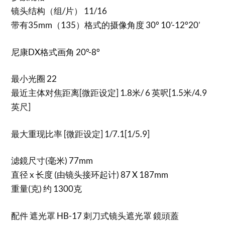
镜头结构（组/片） 11/16
带有35mm（135）格式的摄像角度 30° 10’-12°20’
尼康DX格式画角 20°-8°
最小光圈 22
最近主体对焦距离[微距设定] 1.8米/ 6 英呎[1.5米/4.9
英尺]
最大重现比率 [微距设定] 1/7.1[1/5.9]
滤鏡尺寸(毫米) 77mm
直径 x 长度 (由镜头接环起计) 87 X 187mm
重量(克) 约 1300克
配件 遮光罩 HB-17 刺刀式镜头遮光罩 鏡頭蓋