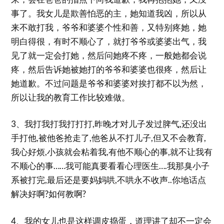
事了。我女儿是欺善怕恶的主，她知道我凶，所以从
来不敢打我，爷爷和婆婆个性和善，又特别疼她，她
明白得很，有时不顺心了，就打爷爷或婆婆出气，我
见了就一定会打她，然后问她疼不疼，一般她都会说
疼，然后告诉她被她打的爷爷和婆婆也很疼，然后让
她道歉。不过问题是爷爷和婆婆对挨打都不以为然，
所以让我的教育工作比较难做。
3、我打我打我打打打,昨晚才对儿子发过脾气,还没出
手打他,被他爸抢走了,他爸从不打儿子,但又不会教育,
我心好烦,小孩就会粘着我,有他不顺心的事,就不让我有
不顺心的事……我可能真要看看心理医生….我那臭小子
系被打完,最后还是要妈妈哄,不哄永不收声..你地话点
解决好啊?如何教啊?
4、我的女儿也是这样调皮捣蛋，道理讲了却不一定会