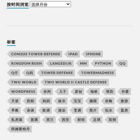
按时间浏览
标签
COM2US TOWER DEFENSE
IPAD
IPHONE
KINGDOM RUSH
LANGEDIJK
MM
PYTHON
QQ
Q仔
Q妈
TOWER DEFENSE
TOWERMADNESS
TWO WORLD
TWO WORLD II CASTLE DEFENSE
WORDPRESS
休闲
儿子
原创
地铁
塔防
外婆
天使
奶粉
妈妈
娱乐
宝宝
德国
攻略
旅游
早教
杂谈
欧洲
游泳
烹调
照片
玩水
盖房
私房菜
股票
荷兰
西安
财经
足球
阳朔
阿姆斯特丹