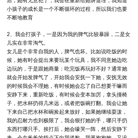
后，她有无意犯了，我会在重新给她讲道理，我知道
小孩子的成长是一个不断循环的过程，所以我们也要
不断地教育
2、我会打孩子，一是因为我的脾气比较暴躁，二是女
儿实在非常淘气。
女儿是个非常自我的人，脾气也坏。比如说吃饭的时
候，她有时会提出来要玩某个玩具，我不同意她边吃
边玩的，于是跟她商量：吃完饭再玩好不好？通常她
就会开始发脾气了，开始我会安抚一下她，安抚无效
的时候我会不理她，有时候她会忘了自己想要干嘛而
安静下来，重新吃饭，有时候会变本加厉，拿头撞椅
子，把水杯扔得几米远，或者把饭碗打翻。我会让她
下来自己把水杯和碗捡起来放好，如果她继续耍泼，
我的忍耐力也到极限了，我会狠打她的手，哪只手扔
东西打哪只手。挨打后，她会嚎哭一阵，然后安静下
来，会在爸爸的指点下向我道歉，我再抱抱她，又没