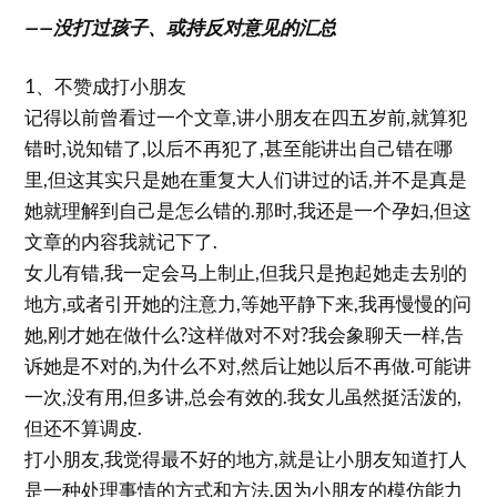
——没打过孩子、或持反对意见的汇总
1、不赞成打小朋友
记得以前曾看过一个文章,讲小朋友在四五岁前,就算犯
错时,说知错了,以后不再犯了,甚至能讲出自己错在哪
里,但这其实只是她在重复大人们讲过的话,并不是真是
她就理解到自己是怎么错的.那时,我还是一个孕妇,但这
文章的内容我就记下了.
女儿有错,我一定会马上制止,但我只是抱起她走去别的
地方,或者引开她的注意力,等她平静下来,我再慢慢的问
她,刚才她在做什么?这样做对不对?我会象聊天一样,告
诉她是不对的,为什么不对,然后让她以后不再做.可能讲
一次,没有用,但多讲,总会有效的.我女儿虽然挺活泼的,
但还不算调皮.
打小朋友,我觉得最不好的地方,就是让小朋友知道打人
是一种处理事情的方式和方法,因为小朋友的模仿能力