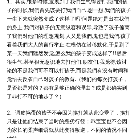
1、其实,很多时候,发展到了我們生气得要打我們的孩
子的时候,我們首先该要打我們自己.想一想,我們的孩子
一生下来就突然变成了这样了吗?问题绝对是出在我們
的身上.我們对孩子的无意纵容和误导,导致了孩子偏离
了我們对他们的理想规划.人又是我們,鬼也是我們.孩子
看着我們大人的言行举止,在模仿在潜移默化.于是到了
某一天我們猛然发觉,怎么我的孩子变成这样了!!然后
很生气,甚至很无意识地去打他们.朋友们,我觉得,该讨
论的不是我們可不可以打孩子,而是我們有没有时间和
觉悟去反省自己对孩子的教育.（我们的每次打孩子，
是否都是对的？都有足够正确的理由？或是都确实到
了非打不可的地步了？）
2、调皮捣蛋的孩子不会因为挨打就从此变乖了，挨打
只是让他们结束了当时的恶劣行径；乖宝宝也不会因
为家长的柔声细语就从此变得叛逆，不同的情况不同