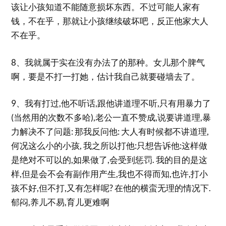
该让小孩知道不能随意损坏东西。不过可能人家有
钱，不在乎，那就让小孩继续破坏吧，反正他家大人
不在乎。
8、我就属于实在没有办法了的那种。女儿那个脾气
啊，要是不打一打她，估计我自己就要碰墙去了。
9、我有打过,他不听话,跟他讲道理不听,只有用暴力了
(当然用的次数不多哈),老公一直不赞成,说要讲道理,暴
力解决不了问题: 那我反问他: 大人有时候都不讲道理,
何况这么小的小孩, 我之所以打他:只想告诉他:这样做
是绝对不可以的,如果做了,会受到惩罚. 我的目的是这
样,但是会不会有副作用产生,我也不得而知,也许,打小
孩不好,但不打,又有怎样呢? 在他的横蛮无理的情况下.
郁闷,养儿不易,育儿更难啊