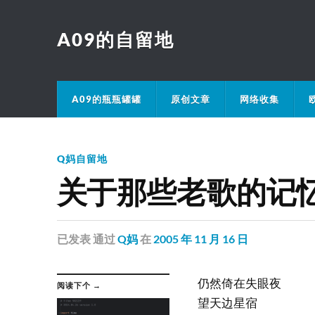
A09的自留地
A09的瓶瓶罐罐
原创文章
网络收集
Q妈自留地
关于那些老歌的记
已发表
通过
Q妈
在
2005 年 11 月 16 日
仍然倚在失眼夜
阅读下个 →
望天边星宿