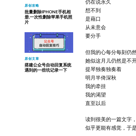
仍在说永久
原创攻略
想不到
批量删除IPHONE手机相
册,一次性删除苹果手机照
是藉口
片
从未意会
要分手
但我的心每分每刻仍
原创文章
她似这月儿仍然是不
搭建公众号自动回复系统
提琴独奏独奏着
遇到的一些坑记录一下
明月半倚深秋
我的牵挂
我的渴望
直至以后
读到很美的一篇文字，
似乎更能有感觉，于