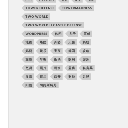
TOWER DEFENSE
TOWERMADNESS
TWO WORLD
TWO WORLD II CASTLE DEFENSE
WORDPRESS
休闲
儿子
原创
地铁
塔防
外婆
天使
奶粉
妈妈
娱乐
宝宝
德国
攻略
旅游
早教
杂谈
欧洲
游泳
烹调
照片
玩水
盖房
私房菜
股票
荷兰
西安
财经
足球
阳朔
阿姆斯特丹