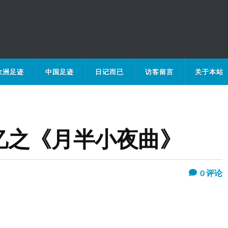
欧洲足迹
中国足迹
日记而已
访客留言
关于本站
忆之《月半小夜曲》
0
评论