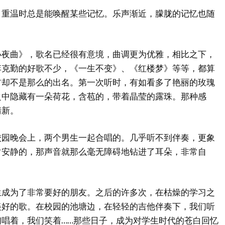
，重温时总是能唤醒某些记忆。乐声渐近，朦胧的记忆也随
小夜曲》，歌名已经很有意境，曲调更为优雅，相比之下，
李克勤的好歌不少，《一生不变》、《红楼梦》等等，都算
首却不是那么的出名。第一次听时，有如看多了艳丽的玫瑰
之中隐藏有一朵荷花，含苞的，带着晶莹的露珠。那种感
清新。
校园晚会上，两个男生一起合唱的。几乎听不到伴奏，更象
常安静的，那声音就那么毫无障碍地钻进了耳朵，非常自
生成为了非常要好的朋友。之后的许多次，在枯燥的学习之
美好的歌。在校园的池塘边，在轻轻的吉他伴奏下，我们听
唱着，我们笑着……那些日子，成为对学生时代的苍白回忆