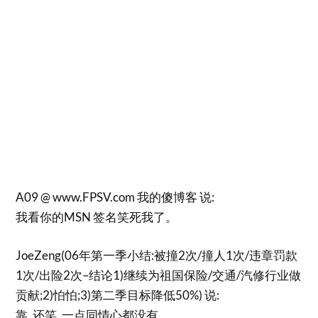
A09 @ www.FPSV.com 我的傻博客 说:
我看你的MSN 签名笑死我了。
JoeZeng(06年第一季小结:被撞2次/撞人1次/违章罚款
1次/出险2次–结论1)继续为祖国保险/交通/汽修行业做
贡献;2)怕怕;3)第二季目标降低50%) 说:
靠. 还笑. 一点同情心都没有