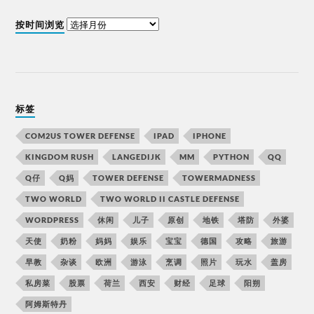
按时间浏览
标签
COM2US TOWER DEFENSE
IPAD
IPHONE
KINGDOM RUSH
LANGEDIJK
MM
PYTHON
QQ
Q仔
Q妈
TOWER DEFENSE
TOWERMADNESS
TWO WORLD
TWO WORLD II CASTLE DEFENSE
WORDPRESS
休闲
儿子
原创
地铁
塔防
外婆
天使
奶粉
妈妈
娱乐
宝宝
德国
攻略
旅游
早教
杂谈
欧洲
游泳
烹调
照片
玩水
盖房
私房菜
股票
荷兰
西安
财经
足球
阳朔
阿姆斯特丹