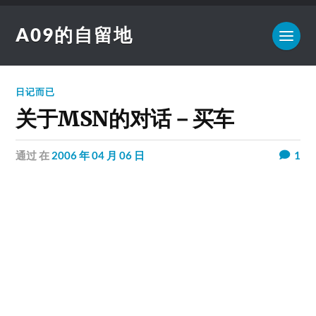
A09的自留地
日记而已
关于MSN的对话－买车
通过
在
2006 年 04 月 06 日
1