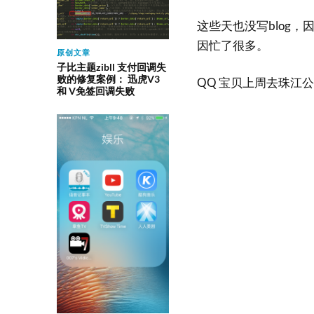
这些天也没写blog
因忙了很多。
原创文章
子比主题zibll 支付回调失
败的修复案例： 迅虎V3
QQ 宝贝上周去珠江
和 V免签回调失败