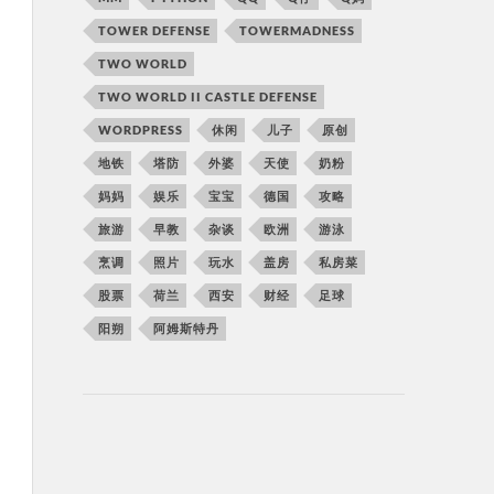
TOWER DEFENSE
TOWERMADNESS
TWO WORLD
TWO WORLD II CASTLE DEFENSE
WORDPRESS
休闲
儿子
原创
地铁
塔防
外婆
天使
奶粉
妈妈
娱乐
宝宝
德国
攻略
旅游
早教
杂谈
欧洲
游泳
烹调
照片
玩水
盖房
私房菜
股票
荷兰
西安
财经
足球
阳朔
阿姆斯特丹