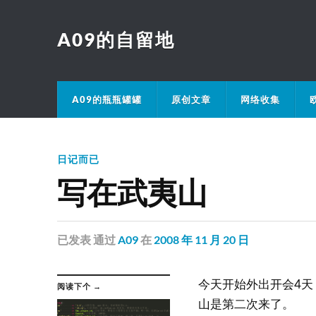
A09的自留地
A09的瓶瓶罐罐
原创文章
网络收集
日记而已
写在武夷山
已发表
通过
A09
在
2008 年 11 月 20 日
今天开始外出开会4
阅读下个 →
山是第二次来了。