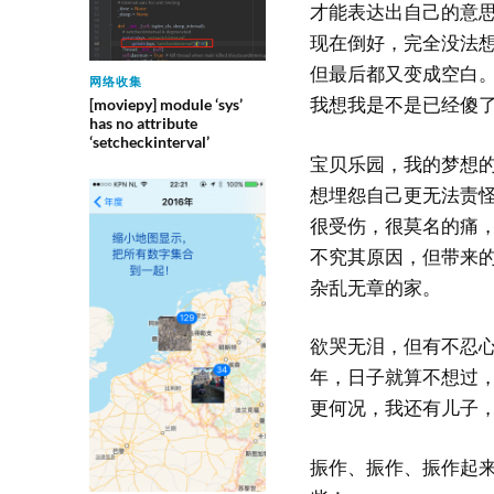
才能表达出自己的意
现在倒好，完全没法
但最后都又变成空白
网络收集
我想我是不是已经傻
[moviepy] module ‘sys’
has no attribute
‘setcheckinterval’
宝贝乐园，我的梦想
想埋怨自己更无法责
很受伤，很莫名的痛
不究其原因，但带来
杂乱无章的家。
欲哭无泪，但有不忍
年，日子就算不想过
更何况，我还有儿子
振作、振作、振作起