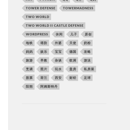
TOWER DEFENSE
TOWERMADNESS
TWO WORLD
TWO WORLD II CASTLE DEFENSE
WORDPRESS
休闲
儿子
原创
地铁
塔防
外婆
天使
奶粉
妈妈
娱乐
宝宝
德国
攻略
旅游
早教
杂谈
欧洲
游泳
烹调
照片
玩水
盖房
私房菜
股票
荷兰
西安
财经
足球
阳朔
阿姆斯特丹