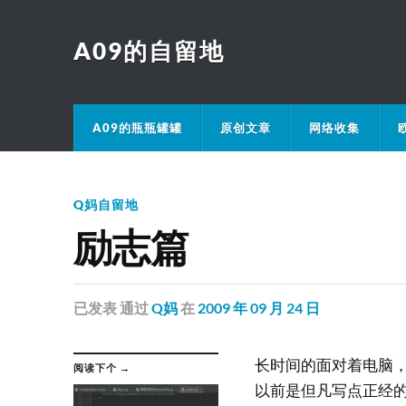
A09的自留地
A09的瓶瓶罐罐
原创文章
网络收集
Q妈自留地
励志篇
已发表
通过
Q妈
在
2009 年 09 月 24 日
长时间的面对着电脑
阅读下个 →
以前是但凡写点正经的