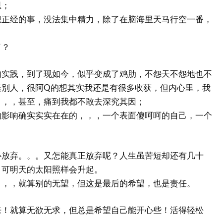
思；
想正经的事，没法集中精力，除了在脑海里天马行空一番，
。
了？
的实践，到了现如今，似乎变成了鸡肋，不怨天不怨地也不
怪别人，很阿Q的想其实我还是有很多收获，但内心里，我
，，，甚至，痛到我都不敢去深究其因；
的影响确实实实在在的，，，一个表面傻呵呵的自己，一个
心放弃。。。又怎能真正放弃呢？人生虽苦短却还有几十
，可明天的太阳照样会升起。
，，，就算别的无望，但这是最后的希望，也是责任。
来！就算无欲无求，但总是希望自己能开心些！活得轻松