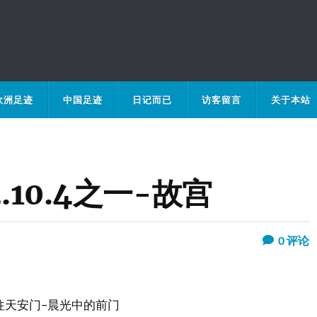
欧洲足迹
中国足迹
日记而已
访客留言
关于本站
.10.4之一-故宫
0
评论
往天安门–晨光中的前门