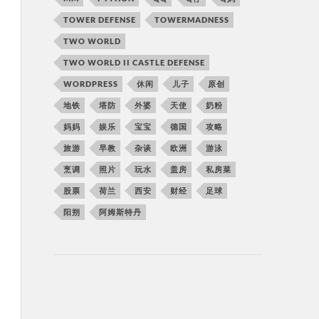
TOWER DEFENSE
TOWERMADNESS
TWO WORLD
TWO WORLD II CASTLE DEFENSE
WORDPRESS
休闲
儿子
原创
地铁
塔防
外婆
天使
奶粉
妈妈
娱乐
宝宝
德国
攻略
旅游
早教
杂谈
欧洲
游泳
烹调
照片
玩水
盖房
私房菜
股票
荷兰
西安
财经
足球
阳朔
阿姆斯特丹