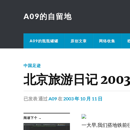
A09的自留地
A09的瓶瓶罐罐
原创文章
网络收集
中国足迹
北京旅游日记 2003
已发表
通过
A09
在
2003 年 10 月 11 日
阅读下个 →
一大早,我们搭地铁前