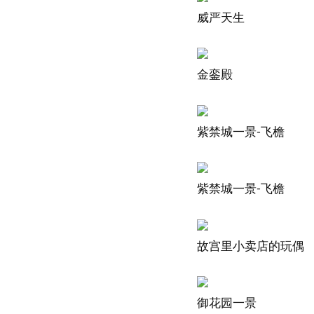
威严天生
金銮殿
紫禁城一景-飞檐
紫禁城一景-飞檐
故宫里小卖店的玩偶
御花园一景