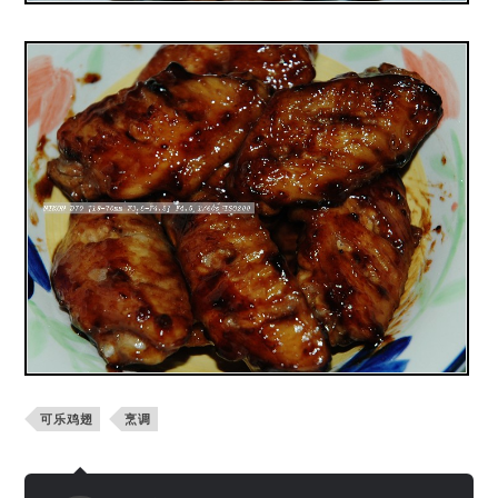
可乐鸡翅
烹调