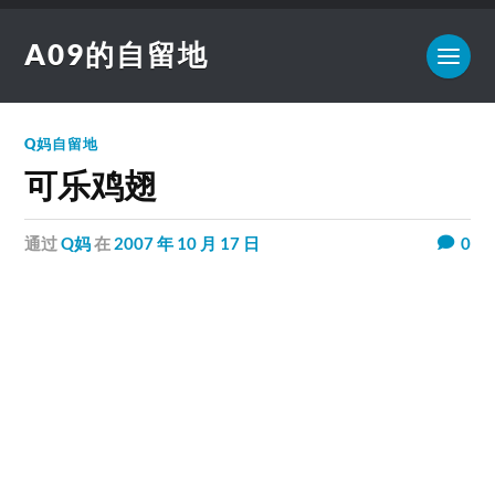
A09的自留地
Q妈自留地
可乐鸡翅
通过
Q妈
在
2007 年 10 月 17 日
0