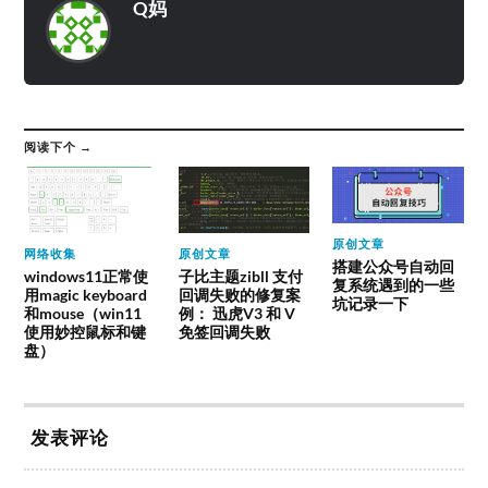
Q妈
阅读下个 →
原创文章
网络收集
原创文章
搭建公众号自动回
windows11正常使
子比主题zibll 支付
复系统遇到的一些
用magic keyboard
回调失败的修复案
坑记录一下
和mouse（win11
例： 迅虎V3 和 V
使用妙控鼠标和键
免签回调失败
盘）
发表评论