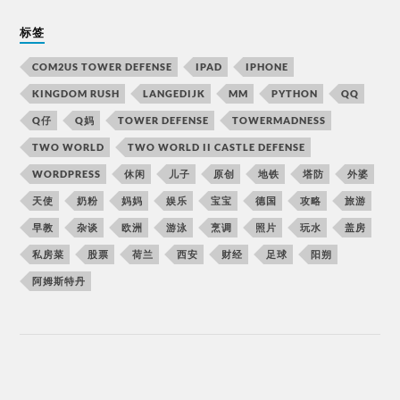
标签
COM2US TOWER DEFENSE
IPAD
IPHONE
KINGDOM RUSH
LANGEDIJK
MM
PYTHON
QQ
Q仔
Q妈
TOWER DEFENSE
TOWERMADNESS
TWO WORLD
TWO WORLD II CASTLE DEFENSE
WORDPRESS
休闲
儿子
原创
地铁
塔防
外婆
天使
奶粉
妈妈
娱乐
宝宝
德国
攻略
旅游
早教
杂谈
欧洲
游泳
烹调
照片
玩水
盖房
私房菜
股票
荷兰
西安
财经
足球
阳朔
阿姆斯特丹