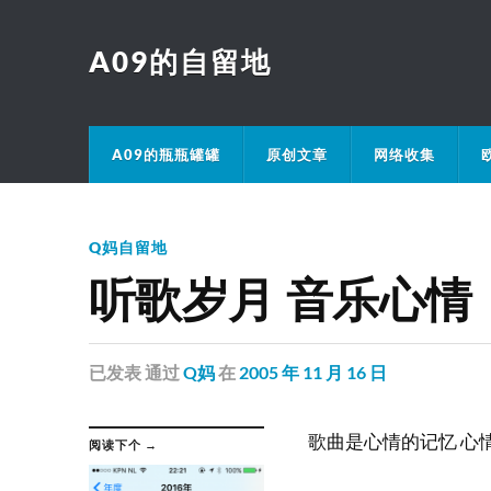
A09的自留地
A09的瓶瓶罐罐
原创文章
网络收集
Q妈自留地
听歌岁月 音乐心情
已发表
通过
Q妈
在
2005 年 11 月 16 日
歌曲是心情的记忆 心
阅读下个 →