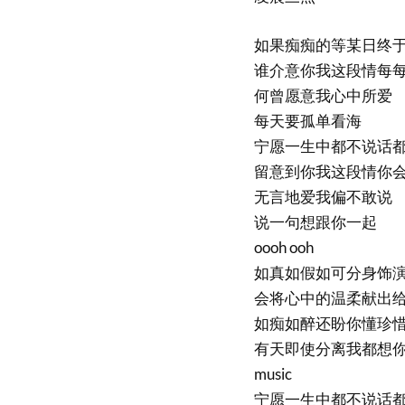
如果痴痴的等某日终
谁介意你我这段情每
何曾愿意我心中所爱
每天要孤单看海
宁愿一生中都不说话
留意到你我这段情你
无言地爱我偏不敢说
说一句想跟你一起
oooh ooh
如真如假如可分身饰
会将心中的温柔献出
如痴如醉还盼你懂珍
有天即使分离我都想
music
宁愿一生中都不说话