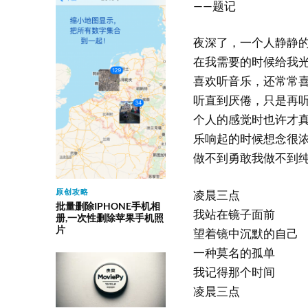
——题记
夜深了，一个人静静的
在我需要的时候给我光
喜欢听音乐，还常常
听直到厌倦，只是再
个人的感觉时也许才真
乐响起的时候想念很
做不到勇敢我做不到纯
原创攻略
凌晨三点
批量删除IPHONE手机相
我站在镜子面前
册,一次性删除苹果手机照
片
望着镜中沉默的自己
一种莫名的孤单
我记得那个时间
凌晨三点