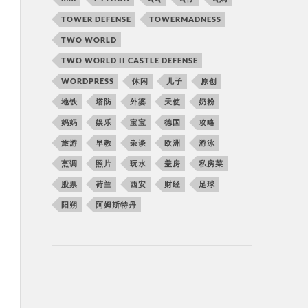
TOWER DEFENSE
TOWERMADNESS
TWO WORLD
TWO WORLD II CASTLE DEFENSE
WORDPRESS
休闲
儿子
原创
地铁
塔防
外婆
天使
奶粉
妈妈
娱乐
宝宝
德国
攻略
旅游
早教
杂谈
欧洲
游泳
烹调
照片
玩水
盖房
私房菜
股票
荷兰
西安
财经
足球
阳朔
阿姆斯特丹