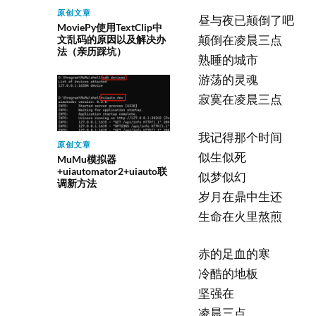
原创文章
昼与夜已颠倒了吧
MoviePy使用TextClip中
颠倒在凌晨三点
文乱码的原因以及解决办
法（亲历踩坑）
熟睡的城市
游荡的灵魂
寂寞在凌晨三点
我记得那个时间
原创文章
似生似死
MuMu模拟器
+uiautomator2+uiauto联
似梦似幻
调新方法
岁月在鼎中生还
生命在火里熬煎
赤的足血的寒
冷酷的地板
坚强在
凌晨三点