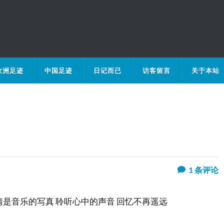
欧洲足迹
中国足迹
日记而已
访客留言
关于本站
1
条评论
情是音乐的写真 聆听心中的声音 回忆不再遥远