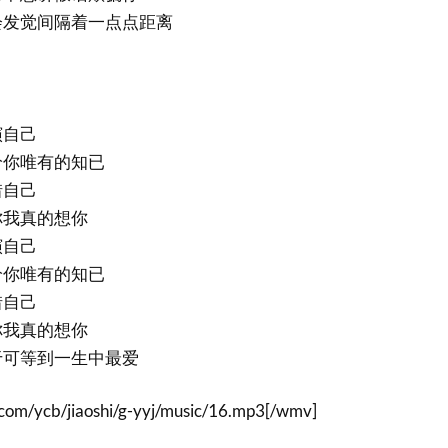
会发觉间隔着一点点距离
演自己
给你唯有的知已
惜自己
你我真的想你
演自己
给你唯有的知已
惜自己
你我真的想你
于可等到一生中最爱
com/ycb/jiaoshi/g-yyj/music/16.mp3[/wmv]