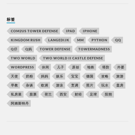
标签
COM2US TOWER DEFENSE
IPAD
IPHONE
KINGDOM RUSH
LANGEDIJK
MM
PYTHON
QQ
Q仔
Q妈
TOWER DEFENSE
TOWERMADNESS
TWO WORLD
TWO WORLD II CASTLE DEFENSE
WORDPRESS
休闲
儿子
原创
地铁
塔防
外婆
天使
奶粉
妈妈
娱乐
宝宝
德国
攻略
旅游
早教
杂谈
欧洲
游泳
烹调
照片
玩水
盖房
私房菜
股票
荷兰
西安
财经
足球
阳朔
阿姆斯特丹