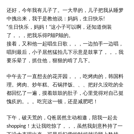
还好，今年我有儿子了。一大早的，儿子把我从睡梦
中拽出来，我于是教他说：妈妈，生日快乐!
“生日快乐，妈妈！”这小子可以啊，还知道倒装
了，，，把我乐得P颠P颠的。
接着，又和他一起唱生日歌，，，一边拍手一边唱，
唱到最后，小子居然猛拍几下示意是鼓掌了，，，我
要乐晕了，抓住他，狠狠的啃了几下。
中午去了一直想去的花开园，，，吃烤肉的，韩国料
理。烤肉、炒年糕、石锅拌饭、、、把好久没吃的全
都回忆了一遍，摸着鼓鼓的肚子，心里觉得对自己挺
愧疚的。。。吃完这一顿，还是减肥吧！
下午，破天荒的，Q爸居然主动相邀，陪我一起去
shopping！太让我吃惊了，，，虽然我刻意矜持了一