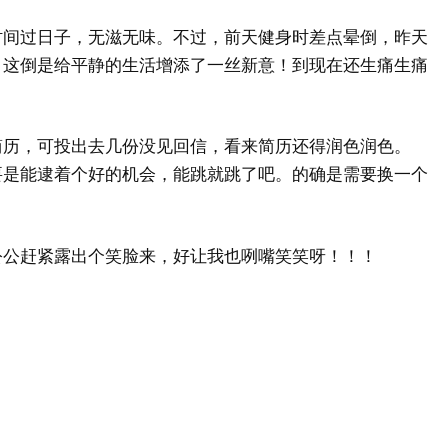
时间过日子，无滋无味。不过，前天健身时差点晕倒，昨天
，这倒是给平静的生活增添了一丝新意！到现在还生痛生痛
简历，可投出去几份没见回信，看来简历还得润色润色。
要是能逮着个好的机会，能跳就跳了吧。的确是需要换一个
公公赶紧露出个笑脸来，好让我也咧嘴笑笑呀！！！