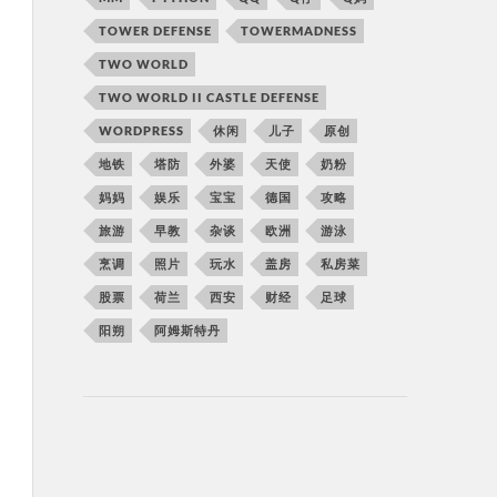
TOWER DEFENSE
TOWERMADNESS
TWO WORLD
TWO WORLD II CASTLE DEFENSE
WORDPRESS
休闲
儿子
原创
地铁
塔防
外婆
天使
奶粉
妈妈
娱乐
宝宝
德国
攻略
旅游
早教
杂谈
欧洲
游泳
烹调
照片
玩水
盖房
私房菜
股票
荷兰
西安
财经
足球
阳朔
阿姆斯特丹