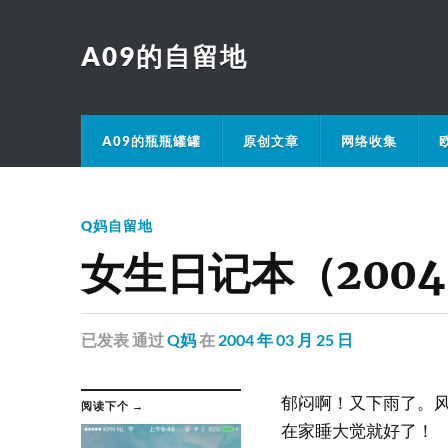
A09的自留地
A09的瓶瓶罐罐
原创文章
网络收集
Q妈自留地
女生日记本（2004
已发表
通过
Q妈
在
2004 年 03 月 25 日
郁闷啊！又下雨了。
阅读下个 →
在家睡大觉就好了！