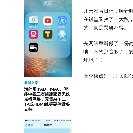
几天没写日记，顺着
在饭堂又摔了一大跤
的，真是哭笑不得。
去网站重新做了一份
唉！不想那么多了，
环境了！
雨季快点过吧！太阳
原创文章
海外用IPAD、MAC、智
能电视三者组建家庭无线
点播网络，无需APPLE
TV或HDMI线等硬件设备
支持