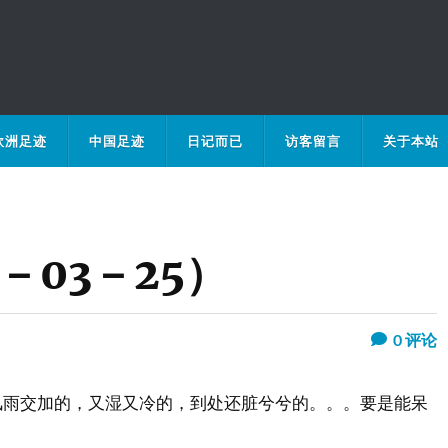
欧洲足迹
中国足迹
日记而已
访客留言
关于本站
－03－25）
0
评论
风雨交加的，又湿又冷的，到处还脏兮兮的。。。要是能呆