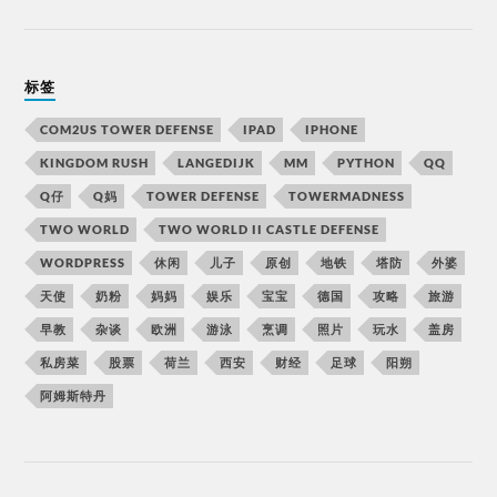
标签
COM2US TOWER DEFENSE
IPAD
IPHONE
KINGDOM RUSH
LANGEDIJK
MM
PYTHON
QQ
Q仔
Q妈
TOWER DEFENSE
TOWERMADNESS
TWO WORLD
TWO WORLD II CASTLE DEFENSE
WORDPRESS
休闲
儿子
原创
地铁
塔防
外婆
天使
奶粉
妈妈
娱乐
宝宝
德国
攻略
旅游
早教
杂谈
欧洲
游泳
烹调
照片
玩水
盖房
私房菜
股票
荷兰
西安
财经
足球
阳朔
阿姆斯特丹