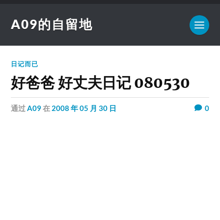
A09的自留地
日记而已
好爸爸 好丈夫日记 080530
通过
A09
在
2008 年 05 月 30 日
0