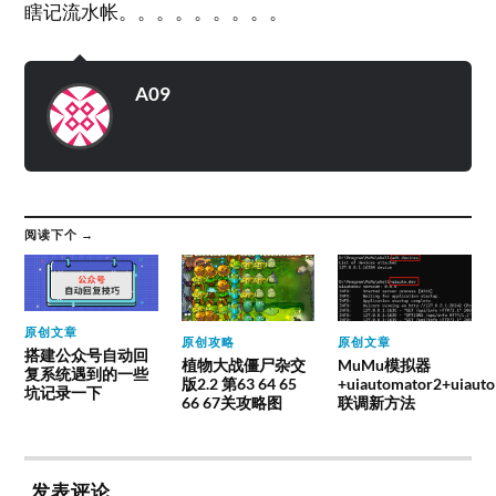
瞎记流水帐。。。。。。。。。
A09
阅读下个 →
原创文章
原创攻略
原创文章
搭建公众号自动回
植物大战僵尸杂交
MuMu模拟器
复系统遇到的一些
版2.2 第63 64 65
+uiautomator2+uiauto
坑记录一下
66 67关攻略图
联调新方法
发表评论