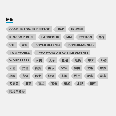
标签
COM2US TOWER DEFENSE
IPAD
IPHONE
KINGDOM RUSH
LANGEDIJK
MM
PYTHON
QQ
Q仔
Q妈
TOWER DEFENSE
TOWERMADNESS
TWO WORLD
TWO WORLD II CASTLE DEFENSE
WORDPRESS
休闲
儿子
原创
地铁
塔防
外婆
天使
奶粉
妈妈
娱乐
宝宝
德国
攻略
旅游
早教
杂谈
欧洲
游泳
烹调
照片
玩水
盖房
私房菜
股票
荷兰
西安
财经
足球
阳朔
阿姆斯特丹