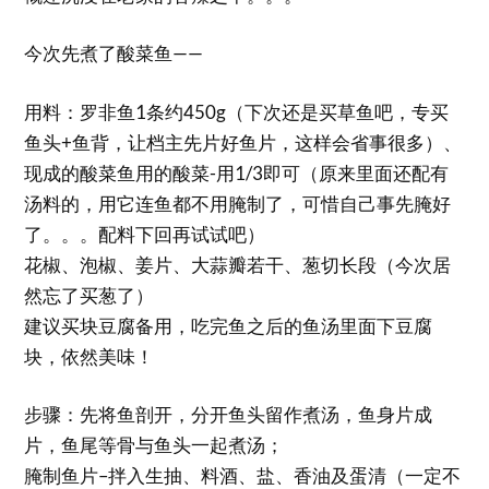
今次先煮了酸菜鱼——
用料：罗非鱼1条约450g（下次还是买草鱼吧，专买
鱼头+鱼背，让档主先片好鱼片，这样会省事很多）、
现成的酸菜鱼用的酸菜-用1/3即可（原来里面还配有
汤料的，用它连鱼都不用腌制了，可惜自己事先腌好
了。。。配料下回再试试吧）
花椒、泡椒、姜片、大蒜瓣若干、葱切长段（今次居
然忘了买葱了）
建议买块豆腐备用，吃完鱼之后的鱼汤里面下豆腐
块，依然美味！
步骤：先将鱼剖开，分开鱼头留作煮汤，鱼身片成
片，鱼尾等骨与鱼头一起煮汤；
腌制鱼片–拌入生抽、料酒、盐、香油及蛋清（一定不