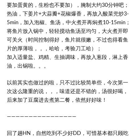
要加蛋黄的，生粉也不要加），腌制大约30分钟吧；
热油，下姜片+大蒜瓣+花椒爆香，再放入酸菜兜炒3-
5min，加入泡椒、鱼汤，中火煮开再焖煮10-15min；
将鱼片放入锅中，轻轻搅动鱼汤至均匀，大火煮开即
可关火（时间控制得好，鱼片就很嫩，不过也得看鱼
片的厚薄啦，，，哈哈，考验刀工哈）；
加入适量盐、鸡精、生抽调味，再放入葱段，淋上香
油，出锅啦。。。
以前其实也做过的啦，只不过比较简单些，今次第一
次这么隆重的说，，，味道还是不错的，汤很好喝，
后来加了豆腐进去煮第二餐，依然好好味！
————————————————
回了趟HN，自然吃到不少好DD，可惜基本都只顾吃