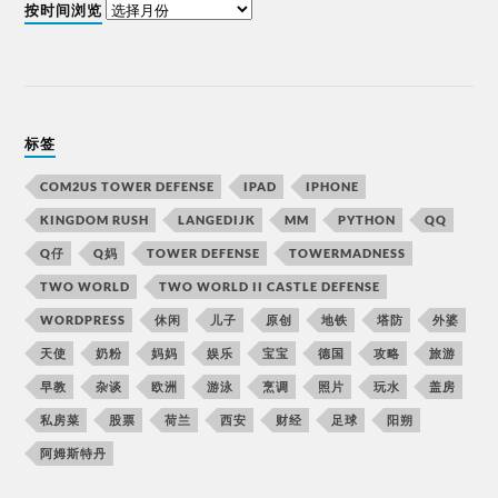
按时间浏览
标签
COM2US TOWER DEFENSE
IPAD
IPHONE
KINGDOM RUSH
LANGEDIJK
MM
PYTHON
QQ
Q仔
Q妈
TOWER DEFENSE
TOWERMADNESS
TWO WORLD
TWO WORLD II CASTLE DEFENSE
WORDPRESS
休闲
儿子
原创
地铁
塔防
外婆
天使
奶粉
妈妈
娱乐
宝宝
德国
攻略
旅游
早教
杂谈
欧洲
游泳
烹调
照片
玩水
盖房
私房菜
股票
荷兰
西安
财经
足球
阳朔
阿姆斯特丹