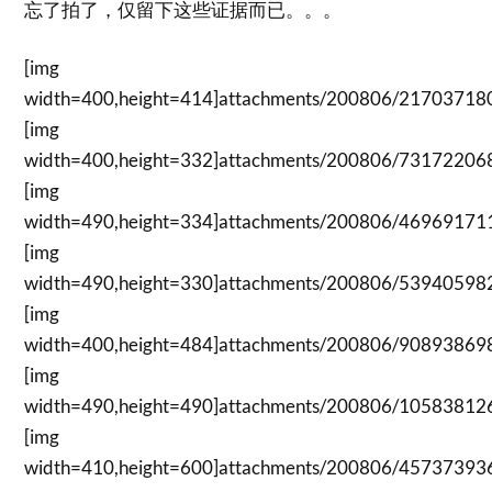
忘了拍了，仅留下这些证据而已。。。
[img
width=400,height=414]attachments/200806/2170371809
[img
width=400,height=332]attachments/200806/7317220687
[img
width=490,height=334]attachments/200806/4696917111
[img
width=490,height=330]attachments/200806/5394059820
[img
width=400,height=484]attachments/200806/9089386984
[img
width=490,height=490]attachments/200806/1058381265
[img
width=410,height=600]attachments/200806/4573739363