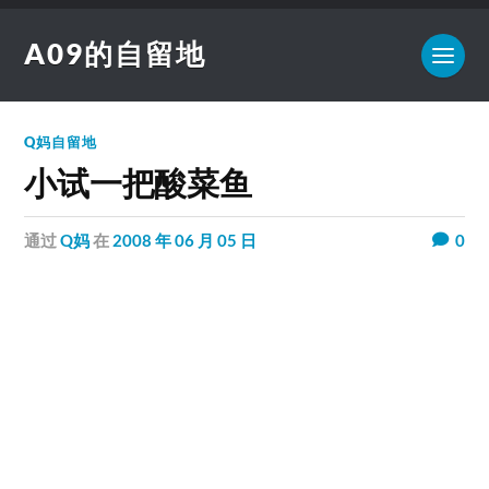
A09的自留地
Q妈自留地
小试一把酸菜鱼
通过
Q妈
在
2008 年 06 月 05 日
0