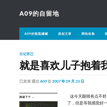
A09的自留地
A09的瓶瓶罐罐
原创文章
网络收集
日记而已
就是喜欢儿子抱着
已发表
通过
A09
在
2007 年 09 月 23 日
这今天眼睛有点不舒
阅读下个 →
了，但是等我感觉好