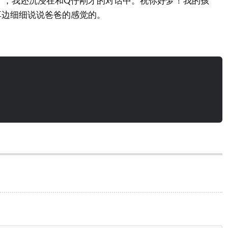
子睡了，我还沉浸在和Q仔刚才的对话中。祝你好梦！我的孩
耳边细细说说爸爸的感觉的。