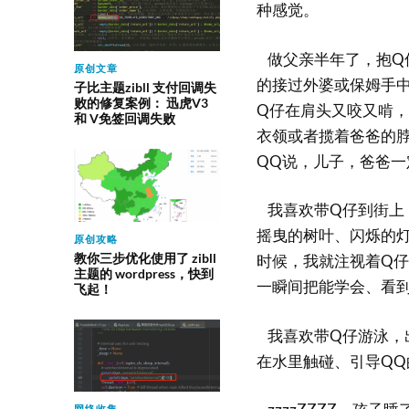
种感觉。
做父亲半年了，抱Q
原创文章
的接过外婆或保姆手
子比主题zibll 支付回调失
败的修复案例： 迅虎V3
Q仔在肩头又咬又啃
和 V免签回调失败
衣领或者揽着爸爸的
QQ说，儿子，爸爸
我喜欢带Q仔到街上
摇曳的树叶、闪烁的灯
原创攻略
教你三步优化使用了 zibll
时候，我就注视着Q
主题的 wordpress，快到
一瞬间把能学会、看
飞起！
我喜欢带Q仔游泳，
在水里触碰、引导QQ
网络收集