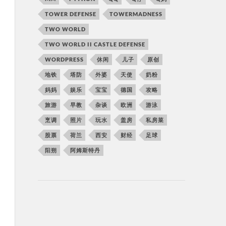
TOWER DEFENSE
TOWERMADNESS
TWO WORLD
TWO WORLD II CASTLE DEFENSE
WORDPRESS
休闲
儿子
原创
地铁
塔防
外婆
天使
奶粉
妈妈
娱乐
宝宝
德国
攻略
旅游
早教
杂谈
欧洲
游泳
烹调
照片
玩水
盖房
私房菜
股票
荷兰
西安
财经
足球
阳朔
阿姆斯特丹