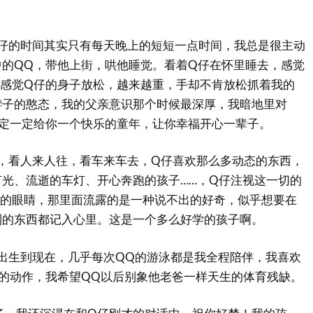
仔的时间其实只有每天晚上的短短一点时间，我总是很主动
中的QQ，带他上街，哄他睡觉。看着Q仔在怀里睡去，感觉
，感觉Q仔的身子放松，越来越重，手却不肯放松抓着我的
脖子的憨态，我的父亲意识那个时候最深厚，我暗地里对
一定一定给你一个快乐的童年，让你幸福开心一辈子。
，看人来人往，看车来车去，Q仔喜欢那么多动态的东西，
光、流逝的车灯、开心奔跑的孩子……，Q仔注视这一切的
仔的眼睛，那里面流露的是一种说不出的好奇，似乎想要在
到的东西都记入心里。这是一个多么好学的孩子啊。
出生到现在，几乎每次QQ的游泳都是我全程陪伴，我喜欢
的动作，我希望QQ以后别象他老爸一样天生的体育残缺。