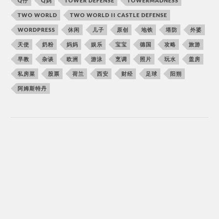
Q仔
Q妈
TOWER DEFENSE
TOWERMADNESS
TWO WORLD
TWO WORLD II CASTLE DEFENSE
WORDPRESS
休闲
儿子
原创
地铁
塔防
外婆
天使
奶粉
妈妈
娱乐
宝宝
德国
攻略
旅游
早教
杂谈
欧洲
游泳
烹调
照片
玩水
盖房
私房菜
股票
荷兰
西安
财经
足球
阳朔
阿姆斯特丹