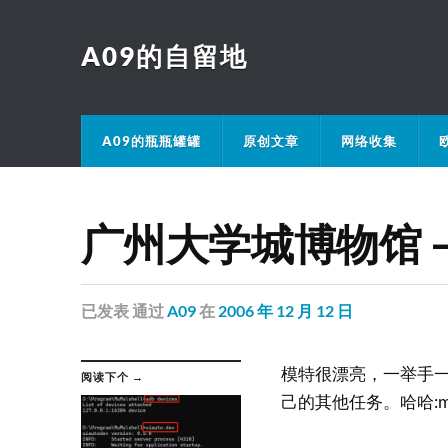
A09的自留地
A09的瓶瓶罐罐
原创文章
网络收集
广州大学城博物馆
已发表
通过
A09
在
2006 年 12 月 12 日
模特很漂亮，一举手一
阅读下个 →
己的其他任务。哈哈:ma