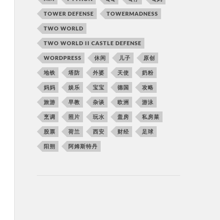
TOWER DEFENSE
TOWERMADNESS
TWO WORLD
TWO WORLD II CASTLE DEFENSE
WORDPRESS
休闲
儿子
原创
地铁
塔防
外婆
天使
奶粉
妈妈
娱乐
宝宝
德国
攻略
旅游
早教
杂谈
欧洲
游泳
烹调
照片
玩水
盖房
私房菜
股票
荷兰
西安
财经
足球
阳朔
阿姆斯特丹