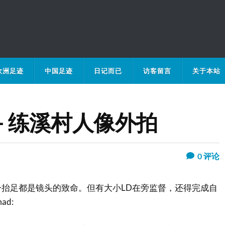
欧洲足迹
中国足迹
日记而已
访客留言
关于本站
－练溪村人像外拍
0
评论
抬足都是镜头的致命。但有大小LD在旁监督，还得完成自
d: