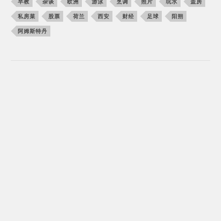
早教
杂谈
欧洲
游泳
烹调
照片
玩水
盖房
私房菜
股票
荷兰
西安
财经
足球
阳朔
阿姆斯特丹